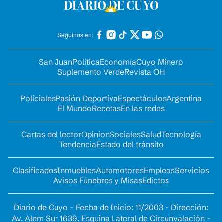
Seguinos en:
San Juan
Política
Economía
Cuyo Minero
Suplemento Verde
Revista OH
Policiales
Pasión Deportiva
Espectáculos
Argentina
El Mundo
Recetas
En las redes
Cartas del lector
Opinion
Sociales
Salud
Tecnología
Tendencia
Estado del tránsito
Clasificados
Inmuebles
Automotores
Empleos
Servicios
Avisos Fúnebres y Misas
Edictos
Diario de Cuyo - Fecha de Inicio: 11/2003 - Dirección:
Av. Alem Sur 1639. Esquina Lateral de Circunvalación -