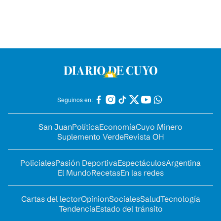
Seguinos en:
San Juan
Política
Economía
Cuyo Minero
Suplemento Verde
Revista OH
Policiales
Pasión Deportiva
Espectáculos
Argentina
El Mundo
Recetas
En las redes
Cartas del lector
Opinion
Sociales
Salud
Tecnología
Tendencia
Estado del tránsito