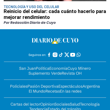
TECNOLOGÍA Y USO DEL CELULAR
Reinicio del celular: cada cuánto hacerlo para
mejorar rendimiento
Por Redacción Diario de Cuyo
Seguinos en:
San Juan
Política
Economía
Cuyo Minero
Suplemento Verde
Revista OH
Policiales
Pasión Deportiva
Espectáculos
Argentina
El Mundo
Recetas
En las redes
Cartas del lector
Opinion
Sociales
Salud
Tecnología
Tendencia
Estado del tránsito