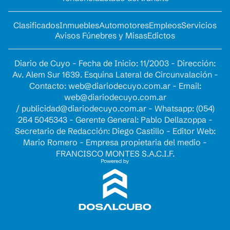
Clasificados
Inmuebles
Automotores
Empleos
Servicios
Avisos Fúnebres y Misas
Edictos
Diario de Cuyo - Fecha de Inicio: 11/2003 - Dirección:
Av. Alem Sur 1639. Esquina Lateral de Circunvalación -
Contacto:
web@diariodecuyo.com.ar
- Email:
web@diariodecuyo.com.ar
/
publicidad@diariodecuyo.com.ar
-
Whatsapp: (054)
264 5045343 - Gerente General: Pablo Dellazoppa -
Secretario de Redacción: Diego Castillo - Editor Web:
Mario Romero - Empresa propietaria del medio -
FRANCISCO MONTES S.A.C.I.F.