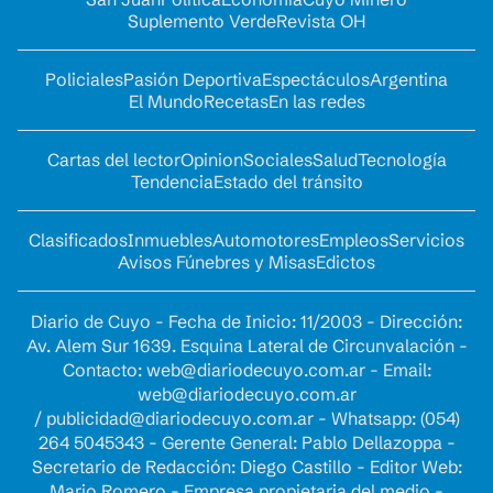
Suplemento Verde
Revista OH
Policiales
Pasión Deportiva
Espectáculos
Argentina
El Mundo
Recetas
En las redes
Cartas del lector
Opinion
Sociales
Salud
Tecnología
Tendencia
Estado del tránsito
Clasificados
Inmuebles
Automotores
Empleos
Servicios
Avisos Fúnebres y Misas
Edictos
Diario de Cuyo - Fecha de Inicio: 11/2003 - Dirección:
Av. Alem Sur 1639. Esquina Lateral de Circunvalación -
Contacto:
web@diariodecuyo.com.ar
- Email:
web@diariodecuyo.com.ar
/
publicidad@diariodecuyo.com.ar
-
Whatsapp: (054)
264 5045343 - Gerente General: Pablo Dellazoppa -
Secretario de Redacción: Diego Castillo - Editor Web:
Mario Romero - Empresa propietaria del medio -