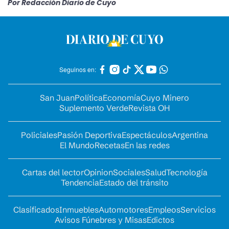
Por Redacción Diario de Cuyo
Seguinos en:
San Juan
Política
Economía
Cuyo Minero
Suplemento Verde
Revista OH
Policiales
Pasión Deportiva
Espectáculos
Argentina
El Mundo
Recetas
En las redes
Cartas del lector
Opinion
Sociales
Salud
Tecnología
Tendencia
Estado del tránsito
Clasificados
Inmuebles
Automotores
Empleos
Servicios
Avisos Fúnebres y Misas
Edictos