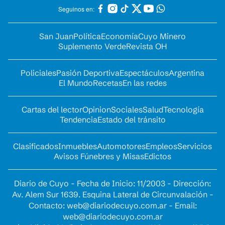
Seguinos en:
San Juan
Política
Economía
Cuyo Minero
Suplemento Verde
Revista OH
Policiales
Pasión Deportiva
Espectáculos
Argentina
El Mundo
Recetas
En las redes
Cartas del lector
Opinion
Sociales
Salud
Tecnología
Tendencia
Estado del tránsito
Clasificados
Inmuebles
Automotores
Empleos
Servicios
Avisos Fúnebres y Misas
Edictos
Diario de Cuyo - Fecha de Inicio: 11/2003 - Dirección:
Av. Alem Sur 1639. Esquina Lateral de Circunvalación -
Contacto:
web@diariodecuyo.com.ar
- Email:
web@diariodecuyo.com.ar