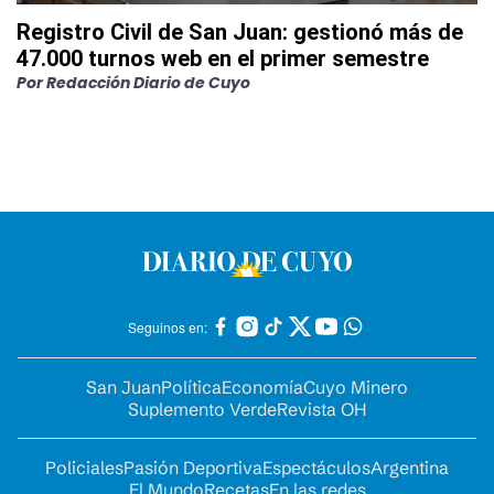
Registro Civil de San Juan: gestionó más de
47.000 turnos web en el primer semestre
Por
Redacción Diario de Cuyo
Seguinos en:
San Juan
Política
Economía
Cuyo Minero
Suplemento Verde
Revista OH
Policiales
Pasión Deportiva
Espectáculos
Argentina
El Mundo
Recetas
En las redes