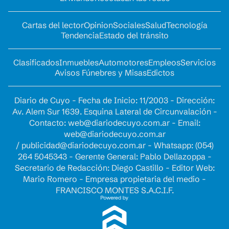
Cartas del lector
Opinion
Sociales
Salud
Tecnología
Tendencia
Estado del tránsito
Clasificados
Inmuebles
Automotores
Empleos
Servicios
Avisos Fúnebres y Misas
Edictos
Diario de Cuyo - Fecha de Inicio: 11/2003 - Dirección:
Av. Alem Sur 1639. Esquina Lateral de Circunvalación -
Contacto:
web@diariodecuyo.com.ar
- Email:
web@diariodecuyo.com.ar
/
publicidad@diariodecuyo.com.ar
-
Whatsapp: (054)
264 5045343 - Gerente General: Pablo Dellazoppa -
Secretario de Redacción: Diego Castillo - Editor Web:
Mario Romero - Empresa propietaria del medio -
FRANCISCO MONTES S.A.C.I.F.