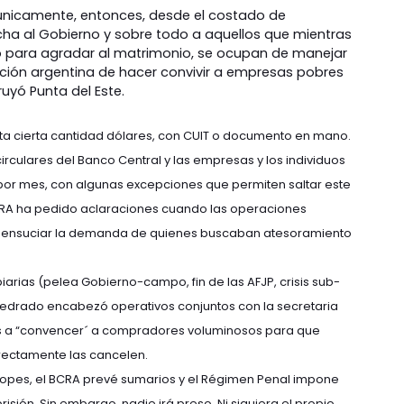
únicamente, entonces, desde el costado de
ha al Gobierno y sobre todo a aquellos que mientras
to para agradar al matrimonio, se ocupan de manejar
ición argentina de hacer convivir a empresas pobres
ruyó Punta del Este.
sta cierta cantidad dólares, con CUIT o documento en mano.
culares del Banco Central y las empresas y los individuos
or mes, con algunas excepciones que permiten saltar este
CRA ha pedido aclaraciones cuando las operaciones
ra ensuciar la demanda de quienes buscaban atesoramiento
arias (pelea Gobierno-campo, fin de las AFJP, crisis sub-
 Redrado encabezó operativos conjuntos con la secretaria
dos a “convencer´ a compradores voluminosos para que
rectamente las cancelen.
 topes, el BCRA prevé sumarios y el Régimen Penal impone
sión. Sin embargo, nadie irá preso. Ni siquiera el propio