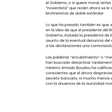
el Gobierno, o si quiere moral, ante
“noventista” que recién ahora se l
kirchneristas de doble estándar.
Lo que ha pasado también es que, 
en la idea de que el presidente del 
Gobierno, incluida la presidenta de 
asunto de la eventual denuncia del 
a las declaraciones una connotación
Las palabras “encubrimiento” o “men
han buscado desactivar tardamente
ministro Amado Boudou ha califica
conscientes que el ahora despreciad
secreto bancario, ni mucho menos a 
con la anuencia de la autoridad mone