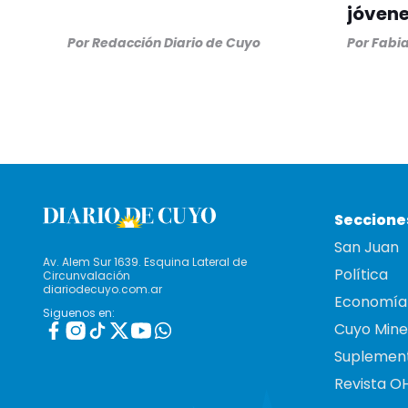
jóven
Por
Redacción Diario de Cuyo
Por
Fabia
Seccione
San Juan
Av. Alem Sur 1639. Esquina Lateral de
Política
Circunvalación
diariodecuyo.com.ar
Economía
Siguenos en:
Cuyo Mine
Suplemen
Revista O