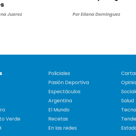
es
na Juarez
Por
Eliana Dominguez
s
Policiales
Cartas
Pasión Deportiva
Opini
Espectáculos
Social
Argentina
Salud
ro
El Mundo
Tecno
to Verde
Recetas
Tende
H
En las redes
Estado