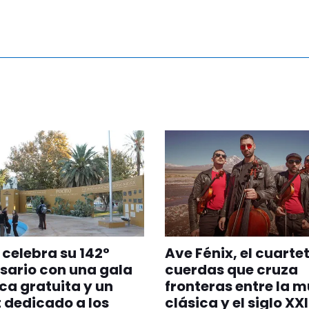
 celebra su 142°
Ave Fénix, el cuarte
sario con una gala
cuerdas que cruza
ica gratuita y un
fronteras entre la 
 dedicado a los
clásica y el siglo XXI