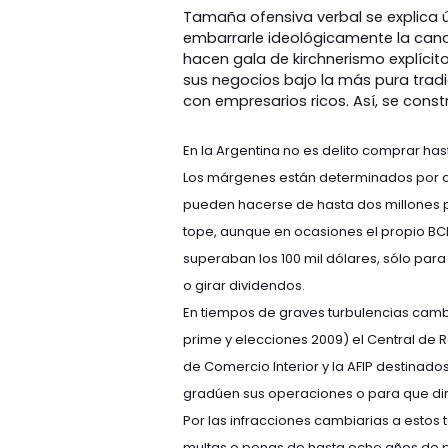
Tamaña ofensiva verbal se explica 
embarrarle ideológicamente la canc
hacen gala de kirchnerismo explíci
sus negocios bajo la más pura trad
con empresarios ricos. Así, se const
En la Argentina no es delito comprar ha
Los márgenes están determinados por cir
pueden hacerse de hasta dos millones p
tope, aunque en ocasiones el propio B
superaban los 100 mil dólares, sólo pa
o girar dividendos.
En tiempos de graves turbulencias cambi
prime y elecciones 2009) el Central de
de Comercio Interior y la AFIP destina
gradúen sus operaciones o para que di
Por las infracciones cambiarias a estos
multas o penas de hasta ocho años de pri