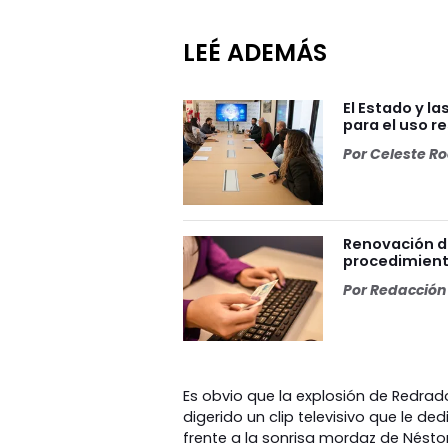
LEÉ ADEMÁS
El Estado y l
para el uso r
Por
Celeste R
Renovación de
procedimiento
Por
Redacción 
Es obvio que la explosión de Redra
digerido un clip televisivo que le de
frente a la sonrisa mordaz de Nésto