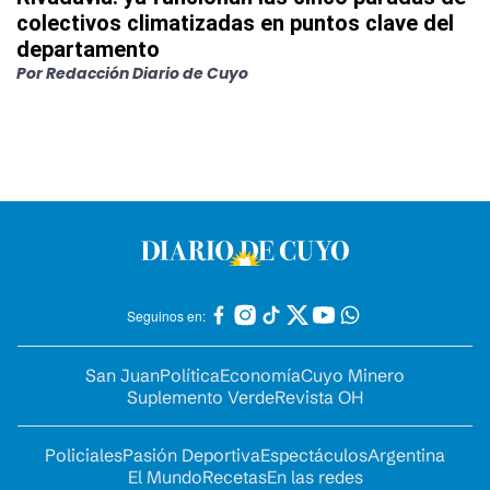
colectivos climatizadas en puntos clave del
departamento
Por
Redacción Diario de Cuyo
Seguinos en:
San Juan
Política
Economía
Cuyo Minero
Suplemento Verde
Revista OH
Policiales
Pasión Deportiva
Espectáculos
Argentina
El Mundo
Recetas
En las redes