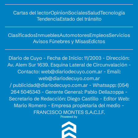
Cartas del lector
Opinion
Sociales
Salud
Tecnología
Tendencia
Estado del tránsito
Clasificados
Inmuebles
Automotores
Empleos
Servicios
Avisos Fúnebres y Misas
Edictos
Diario de Cuyo - Fecha de Inicio: 11/2003 - Dirección:
Av. Alem Sur 1639. Esquina Lateral de Circunvalación -
Contacto:
web@diariodecuyo.com.ar
- Email:
web@diariodecuyo.com.ar
/
publicidad@diariodecuyo.com.ar
-
Whatsapp: (054)
264 5045343 - Gerente General: Pablo Dellazoppa -
Secretario de Redacción: Diego Castillo - Editor Web:
Mario Romero - Empresa propietaria del medio -
FRANCISCO MONTES S.A.C.I.F.