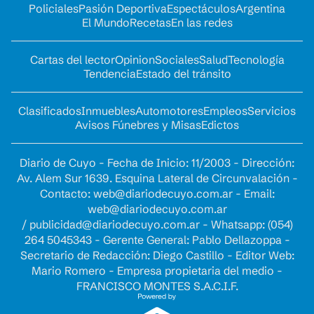
Policiales
Pasión Deportiva
Espectáculos
Argentina
El Mundo
Recetas
En las redes
Cartas del lector
Opinion
Sociales
Salud
Tecnología
Tendencia
Estado del tránsito
Clasificados
Inmuebles
Automotores
Empleos
Servicios
Avisos Fúnebres y Misas
Edictos
Diario de Cuyo - Fecha de Inicio: 11/2003 - Dirección:
Av. Alem Sur 1639. Esquina Lateral de Circunvalación -
Contacto:
web@diariodecuyo.com.ar
- Email:
web@diariodecuyo.com.ar
/
publicidad@diariodecuyo.com.ar
-
Whatsapp: (054)
264 5045343 - Gerente General: Pablo Dellazoppa -
Secretario de Redacción: Diego Castillo - Editor Web:
Mario Romero - Empresa propietaria del medio -
FRANCISCO MONTES S.A.C.I.F.