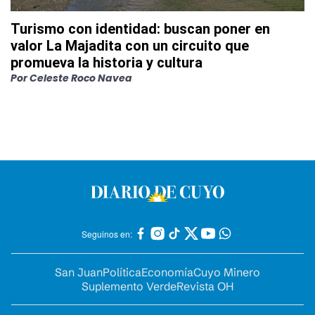
Turismo con identidad: buscan poner en
valor La Majadita con un circuito que
promueva la historia y cultura
Por
Celeste Roco Navea
Seguinos en:
San Juan
Política
Economía
Cuyo Minero
Suplemento Verde
Revista OH