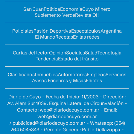
San Juan
Política
Economía
Cuyo Minero
Suplemento Verde
Revista OH
Policiales
Pasión Deportiva
Espectáculos
Argentina
El Mundo
Recetas
En las redes
Cartas del lector
Opinion
Sociales
Salud
Tecnología
Tendencia
Estado del tránsito
Clasificados
Inmuebles
Automotores
Empleos
Servicios
Avisos Fúnebres y Misas
Edictos
Diario de Cuyo - Fecha de Inicio: 11/2003 - Dirección:
Av. Alem Sur 1639. Esquina Lateral de Circunvalación -
Contacto:
web@diariodecuyo.com.ar
- Email:
web@diariodecuyo.com.ar
/
publicidad@diariodecuyo.com.ar
-
Whatsapp: (054)
264 5045343 - Gerente General: Pablo Dellazoppa -