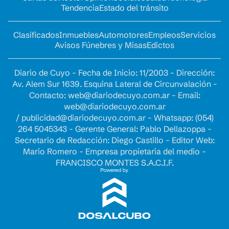
Tendencia
Estado del tránsito
Clasificados
Inmuebles
Automotores
Empleos
Servicios
Avisos Fúnebres y Misas
Edictos
Diario de Cuyo - Fecha de Inicio: 11/2003 - Dirección:
Av. Alem Sur 1639. Esquina Lateral de Circunvalación -
Contacto:
web@diariodecuyo.com.ar
- Email:
web@diariodecuyo.com.ar
/
publicidad@diariodecuyo.com.ar
-
Whatsapp: (054)
264 5045343 - Gerente General: Pablo Dellazoppa -
Secretario de Redacción: Diego Castillo - Editor Web:
Mario Romero - Empresa propietaria del medio -
FRANCISCO MONTES S.A.C.I.F.