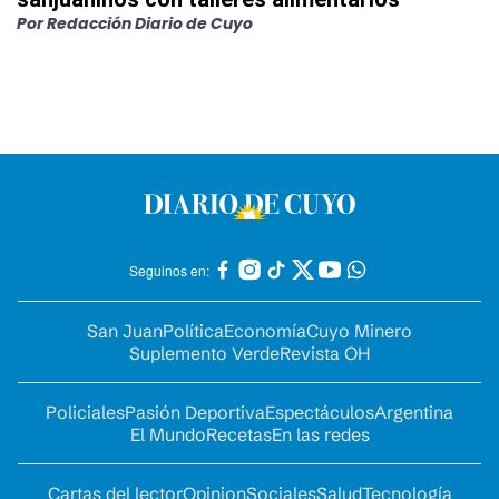
Por
Redacción Diario de Cuyo
Seguinos en:
San Juan
Política
Economía
Cuyo Minero
Suplemento Verde
Revista OH
Policiales
Pasión Deportiva
Espectáculos
Argentina
El Mundo
Recetas
En las redes
Cartas del lector
Opinion
Sociales
Salud
Tecnología