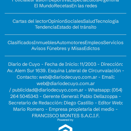
El Mundo
Recetas
En las redes
Cartas del lector
Opinion
Sociales
Salud
Tecnología
Tendencia
Estado del tránsito
Clasificados
Inmuebles
Automotores
Empleos
Servicios
Avisos Fúnebres y Misas
Edictos
Diario de Cuyo - Fecha de Inicio: 11/2003 - Dirección:
Av. Alem Sur 1639. Esquina Lateral de Circunvalación -
Contacto:
web@diariodecuyo.com.ar
- Email:
web@diariodecuyo.com.ar
/
publicidad@diariodecuyo.com.ar
-
Whatsapp: (054)
264 5045343 - Gerente General: Pablo Dellazoppa -
Secretario de Redacción: Diego Castillo - Editor Web:
Mario Romero - Empresa propietaria del medio -
FRANCISCO MONTES S.A.C.I.F.