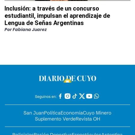
Inclusión: a través de un concurso
estudiantil, impulsan el aprendizaje de
Lengua de Señas Argentinas
Por
Fabiana Juarez
Seguinos en:
San Juan
Política
Economía
Cuyo Minero
Suplemento Verde
Revista OH
Policiales
Pasión Deportiva
Espectáculos
Argentina