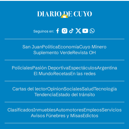
Seguinos en:
San Juan
Política
Economía
Cuyo Minero
Suplemento Verde
Revista OH
Policiales
Pasión Deportiva
Espectáculos
Argentina
El Mundo
Recetas
En las redes
Cartas del lector
Opinion
Sociales
Salud
Tecnología
Tendencia
Estado del tránsito
Clasificados
Inmuebles
Automotores
Empleos
Servicios
Avisos Fúnebres y Misas
Edictos