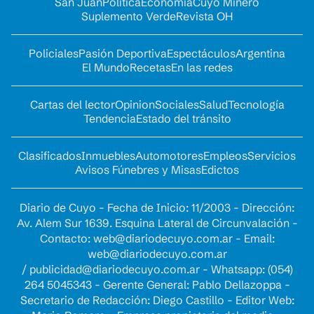
San Juan
Política
Economía
Cuyo Minero
Suplemento Verde
Revista OH
Policiales
Pasión Deportiva
Espectáculos
Argentina
El Mundo
Recetas
En las redes
Cartas del lector
Opinion
Sociales
Salud
Tecnología
Tendencia
Estado del tránsito
Clasificados
Inmuebles
Automotores
Empleos
Servicios
Avisos Fúnebres y Misas
Edictos
Diario de Cuyo - Fecha de Inicio: 11/2003 - Dirección:
Av. Alem Sur 1639. Esquina Lateral de Circunvalación -
Contacto:
web@diariodecuyo.com.ar
- Email:
web@diariodecuyo.com.ar
/
publicidad@diariodecuyo.com.ar
-
Whatsapp: (054)
264 5045343 - Gerente General: Pablo Dellazoppa -
Secretario de Redacción: Diego Castillo - Editor Web: