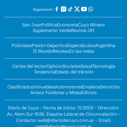
Seguinos en:
San Juan
Política
Economía
Cuyo Minero
Suplemento Verde
Revista OH
Policiales
Pasión Deportiva
Espectáculos
Argentina
El Mundo
Recetas
En las redes
Cartas del lector
Opinion
Sociales
Salud
Tecnología
Tendencia
Estado del tránsito
Clasificados
Inmuebles
Automotores
Empleos
Servicios
Avisos Fúnebres y Misas
Edictos
Diario de Cuyo - Fecha de Inicio: 11/2003 - Dirección:
Av. Alem Sur 1639. Esquina Lateral de Circunvalación -
Contacto:
web@diariodecuyo.com.ar
- Email:
web@diariodecuyo.com.ar