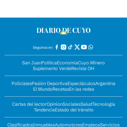
Seguinos en:
San Juan
Política
Economía
Cuyo Minero
Suplemento Verde
Revista OH
Policiales
Pasión Deportiva
Espectáculos
Argentina
El Mundo
Recetas
En las redes
Cartas del lector
Opinion
Sociales
Salud
Tecnología
Tendencia
Estado del tránsito
Clasificados
Inmuebles
Automotores
Empleos
Servicios