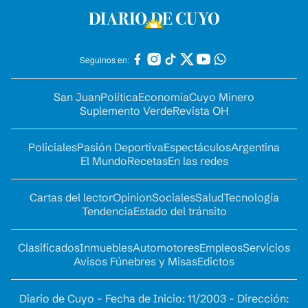
Seguinos en:
San Juan
Política
Economía
Cuyo Minero
Suplemento Verde
Revista OH
Policiales
Pasión Deportiva
Espectáculos
Argentina
El Mundo
Recetas
En las redes
Cartas del lector
Opinion
Sociales
Salud
Tecnología
Tendencia
Estado del tránsito
Clasificados
Inmuebles
Automotores
Empleos
Servicios
Avisos Fúnebres y Misas
Edictos
Diario de Cuyo - Fecha de Inicio: 11/2003 - Dirección: