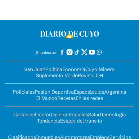
Seguinos en:
San Juan
Política
Economía
Cuyo Minero
Suplemento Verde
Revista OH
Policiales
Pasión Deportiva
Espectáculos
Argentina
El Mundo
Recetas
En las redes
Cartas del lector
Opinion
Sociales
Salud
Tecnología
Tendencia
Estado del tránsito
Clasificados
Inmuebles
Automotores
Empleos
Servicios