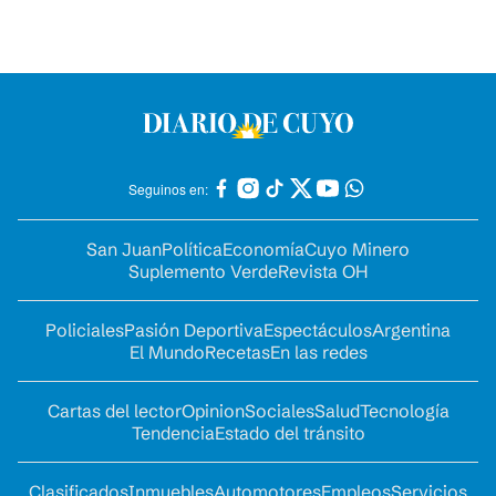
Seguinos en:
San Juan
Política
Economía
Cuyo Minero
Suplemento Verde
Revista OH
Policiales
Pasión Deportiva
Espectáculos
Argentina
El Mundo
Recetas
En las redes
Cartas del lector
Opinion
Sociales
Salud
Tecnología
Tendencia
Estado del tránsito
Clasificados
Inmuebles
Automotores
Empleos
Servicios