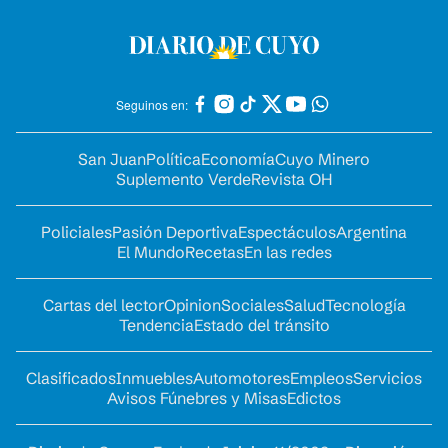
Seguinos en:
San Juan
Política
Economía
Cuyo Minero
Suplemento Verde
Revista OH
Policiales
Pasión Deportiva
Espectáculos
Argentina
El Mundo
Recetas
En las redes
Cartas del lector
Opinion
Sociales
Salud
Tecnología
Tendencia
Estado del tránsito
Clasificados
Inmuebles
Automotores
Empleos
Servicios
Avisos Fúnebres y Misas
Edictos