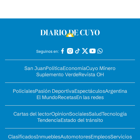
Seguinos en:
San Juan
Política
Economía
Cuyo Minero
Suplemento Verde
Revista OH
Policiales
Pasión Deportiva
Espectáculos
Argentina
El Mundo
Recetas
En las redes
Cartas del lector
Opinion
Sociales
Salud
Tecnología
Tendencia
Estado del tránsito
Clasificados
Inmuebles
Automotores
Empleos
Servicios