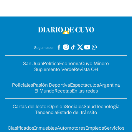
Seguinos en:
San Juan
Política
Economía
Cuyo Minero
Suplemento Verde
Revista OH
Policiales
Pasión Deportiva
Espectáculos
Argentina
El Mundo
Recetas
En las redes
Cartas del lector
Opinion
Sociales
Salud
Tecnología
Tendencia
Estado del tránsito
Clasificados
Inmuebles
Automotores
Empleos
Servicios