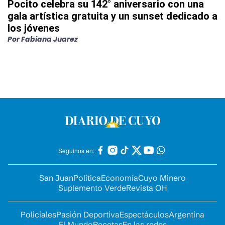
Pocito celebra su 142° aniversario con una
gala artística gratuita y un sunset dedicado a
los jóvenes
Por
Fabiana Juarez
Seguinos en:
San Juan
Política
Economía
Cuyo Minero
Suplemento Verde
Revista OH
Policiales
Pasión Deportiva
Espectáculos
Argentina
El Mundo
Recetas
En las redes