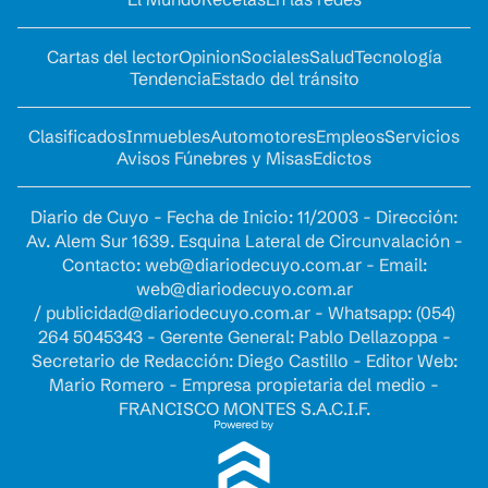
Cartas del lector
Opinion
Sociales
Salud
Tecnología
Tendencia
Estado del tránsito
Clasificados
Inmuebles
Automotores
Empleos
Servicios
Avisos Fúnebres y Misas
Edictos
Diario de Cuyo - Fecha de Inicio: 11/2003 - Dirección:
Av. Alem Sur 1639. Esquina Lateral de Circunvalación -
Contacto:
web@diariodecuyo.com.ar
- Email:
web@diariodecuyo.com.ar
/
publicidad@diariodecuyo.com.ar
-
Whatsapp: (054)
264 5045343 - Gerente General: Pablo Dellazoppa -
Secretario de Redacción: Diego Castillo - Editor Web:
Mario Romero - Empresa propietaria del medio -
FRANCISCO MONTES S.A.C.I.F.