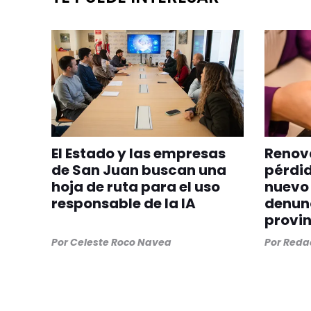
El Estado y las empresas
Renova
de San Juan buscan una
pérdid
hoja de ruta para el uso
nuevo 
responsable de la IA
denunc
provin
Por
Celeste Roco Navea
Por
Redac