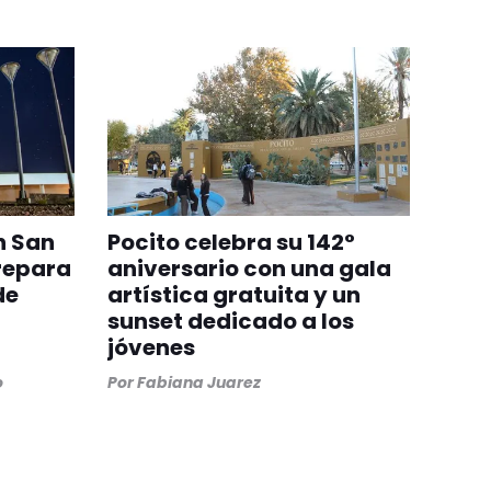
n San
Pocito celebra su 142°
repara
aniversario con una gala
de
artística gratuita y un
sunset dedicado a los
jóvenes
o
Por
Fabiana Juarez