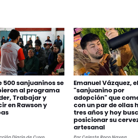
 500 sanjuaninos se
Emanuel Vázquez, e
bieron al programa
"sanjuanino por
er, Trabajar y
adopción" que com
ir en Rawson y
con un par de ollas 
bas
tres años y hoy bus
posicionar su cerve
artesanal
ción Diario de Cuyo
Por
Celeste Roco Navea