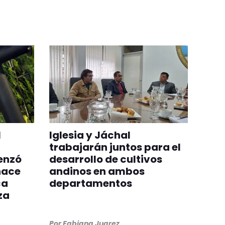
l
Iglesia y Jáchal
trabajarán juntos para el
enzó
desarrollo de cultivos
hace
andinos en ambos
ca
departamentos
za
Por
Fabiana Juarez