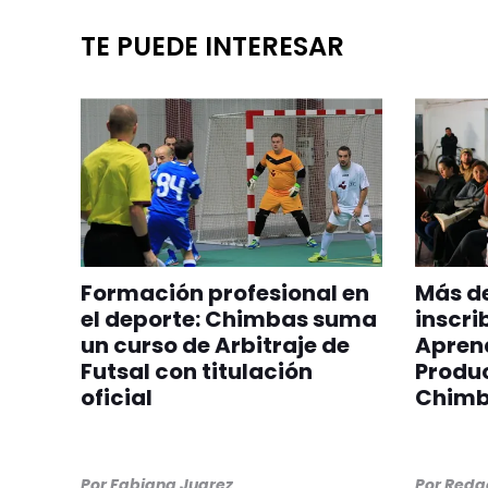
TE PUEDE INTERESAR
Formación profesional en
Más de
el deporte: Chimbas suma
inscri
un curso de Arbitraje de
Aprend
Futsal con titulación
Produc
oficial
Chim
Por
Fabiana Juarez
Por
Redac