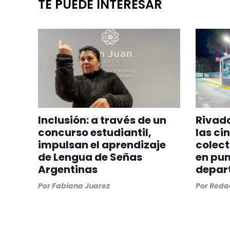
TE PUEDE INTERESAR
Inclusión: a través de un
Rivada
concurso estudiantil,
las ci
impulsan el aprendizaje
colect
de Lengua de Señas
en pun
Argentinas
depar
Por
Fabiana Juarez
Por
Redac