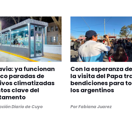
via: ya funcionan
Con la esperanza de
nco paradas de
la visita del Papa tr
ivos climatizadas
bendiciones para t
tos clave del
los argentinos
tamento
ción Diario de Cuyo
Por
Fabiana Juarez