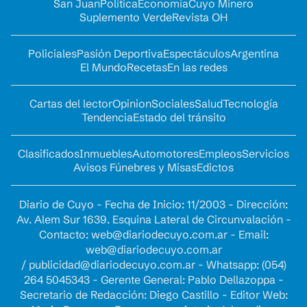
San Juan
Política
Economía
Cuyo Minero
Suplemento Verde
Revista OH
Policiales
Pasión Deportiva
Espectáculos
Argentina
El Mundo
Recetas
En las redes
Cartas del lector
Opinion
Sociales
Salud
Tecnología
Tendencia
Estado del tránsito
Clasificados
Inmuebles
Automotores
Empleos
Servicios
Avisos Fúnebres y Misas
Edictos
Diario de Cuyo - Fecha de Inicio: 11/2003 - Dirección:
Av. Alem Sur 1639. Esquina Lateral de Circunvalación -
Contacto:
web@diariodecuyo.com.ar
- Email:
web@diariodecuyo.com.ar
/
publicidad@diariodecuyo.com.ar
-
Whatsapp: (054)
264 5045343 - Gerente General: Pablo Dellazoppa -
Secretario de Redacción: Diego Castillo - Editor Web: