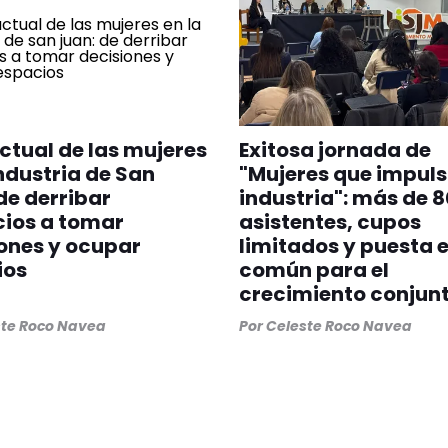
 actual de las mujeres
Exitosa jornada de
industria de San
"Mujeres que impuls
de derribar
industria": más de 8
cios a tomar
asistentes, cupos
ones y ocupar
limitados y puesta 
ios
común para el
crecimiento conjun
ste Roco Navea
Por
Celeste Roco Navea