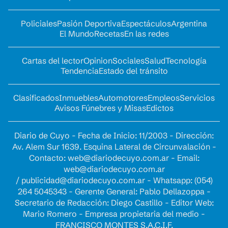
Policiales
Pasión Deportiva
Espectáculos
Argentina
El Mundo
Recetas
En las redes
Cartas del lector
Opinion
Sociales
Salud
Tecnología
Tendencia
Estado del tránsito
Clasificados
Inmuebles
Automotores
Empleos
Servicios
Avisos Fúnebres y Misas
Edictos
Diario de Cuyo - Fecha de Inicio: 11/2003 - Dirección:
Av. Alem Sur 1639. Esquina Lateral de Circunvalación -
Contacto:
web@diariodecuyo.com.ar
- Email:
web@diariodecuyo.com.ar
/
publicidad@diariodecuyo.com.ar
-
Whatsapp: (054)
264 5045343 - Gerente General: Pablo Dellazoppa -
Secretario de Redacción: Diego Castillo - Editor Web:
Mario Romero - Empresa propietaria del medio -
FRANCISCO MONTES S.A.C.I.F.