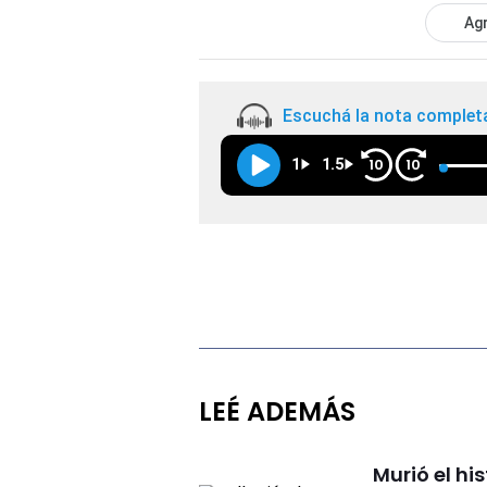
Agr
Escuchá la nota complet
1
1.5
10
10
LEÉ ADEMÁS
Murió el hi