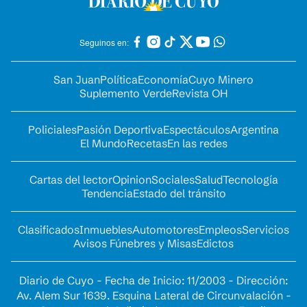
Seguinos en:
San Juan
Política
Economía
Cuyo Minero
Suplemento Verde
Revista OH
Policiales
Pasión Deportiva
Espectáculos
Argentina
El Mundo
Recetas
En las redes
Cartas del lector
Opinion
Sociales
Salud
Tecnología
Tendencia
Estado del tránsito
Clasificados
Inmuebles
Automotores
Empleos
Servicios
Avisos Fúnebres y Misas
Edictos
Diario de Cuyo - Fecha de Inicio: 11/2003 - Dirección:
Av. Alem Sur 1639. Esquina Lateral de Circunvalación -