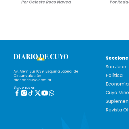
Por
Celeste Roco Navea
Por
Redac
Seccione
San Juan
Av. Alem Sur 1639. Esquina Lateral de
Política
Circunvalación
diariodecuyo.com.ar
Economía
Siguenos en:
Cuyo Mine
Suplemen
Revista O