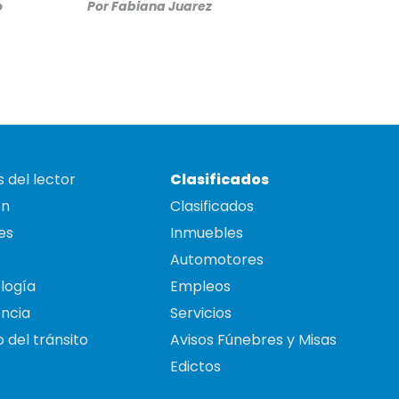
o
Por
Fabiana Juarez
 del lector
Clasificados
on
Clasificados
es
Inmuebles
Automotores
logía
Empleos
ncia
Servicios
 del tránsito
Avisos Fúnebres y Misas
Edictos