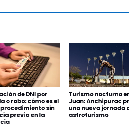
ción de DNI por
Turismo nocturno e
a o robo: cómo es el
Juan: Anchipurac p
procedimiento sin
una nueva jornada 
ia previa en la
astroturismo
cia