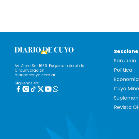
Seccione
San Juan
Av. Alem Sur 1639. Esquina Lateral de
Política
Circunvalación
diariodecuyo.com.ar
Economía
Siguenos en:
Cuyo Mine
Suplemen
Revista O