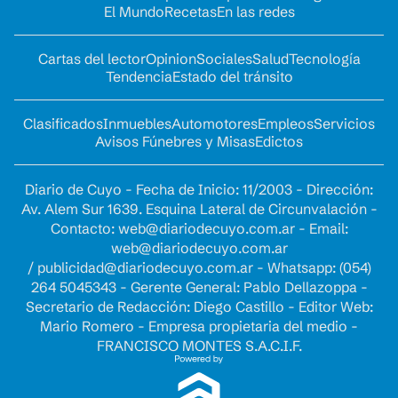
El Mundo
Recetas
En las redes
Cartas del lector
Opinion
Sociales
Salud
Tecnología
Tendencia
Estado del tránsito
Clasificados
Inmuebles
Automotores
Empleos
Servicios
Avisos Fúnebres y Misas
Edictos
Diario de Cuyo - Fecha de Inicio: 11/2003 - Dirección:
Av. Alem Sur 1639. Esquina Lateral de Circunvalación -
Contacto:
web@diariodecuyo.com.ar
- Email:
web@diariodecuyo.com.ar
/
publicidad@diariodecuyo.com.ar
-
Whatsapp: (054)
264 5045343 - Gerente General: Pablo Dellazoppa -
Secretario de Redacción: Diego Castillo - Editor Web:
Mario Romero - Empresa propietaria del medio -
FRANCISCO MONTES S.A.C.I.F.