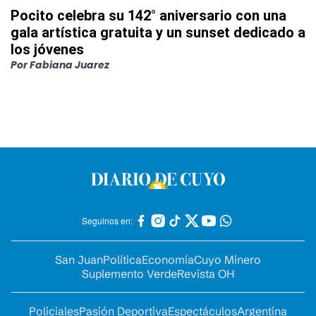
Pocito celebra su 142° aniversario con una
gala artística gratuita y un sunset dedicado a
los jóvenes
Por
Fabiana Juarez
Seguinos en:
San Juan
Política
Economía
Cuyo Minero
Suplemento Verde
Revista OH
Policiales
Pasión Deportiva
Espectáculos
Argentina