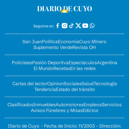
Seguinos en:
San Juan
Política
Economía
Cuyo Minero
Suplemento Verde
Revista OH
Policiales
Pasión Deportiva
Espectáculos
Argentina
El Mundo
Recetas
En las redes
Cartas del lector
Opinion
Sociales
Salud
Tecnología
Tendencia
Estado del tránsito
Clasificados
Inmuebles
Automotores
Empleos
Servicios
Avisos Fúnebres y Misas
Edictos
Diario de Cuyo - Fecha de Inicio: 11/2003 - Dirección: