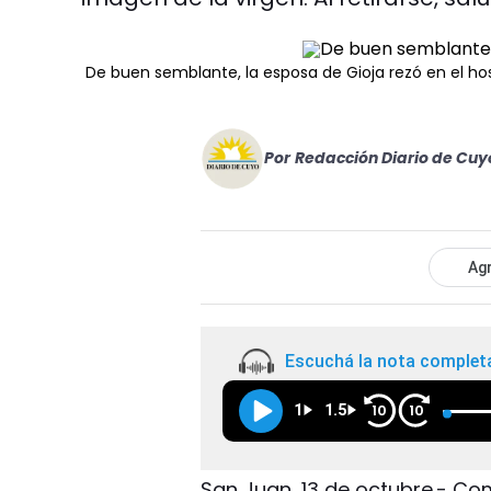
De buen semblante, la esposa de Gioja rezó en el hos
Por
Redacción Diario de Cuy
Agr
Escuchá la nota complet
1
1.5
10
10
San Juan, 13 de octubre.- Com