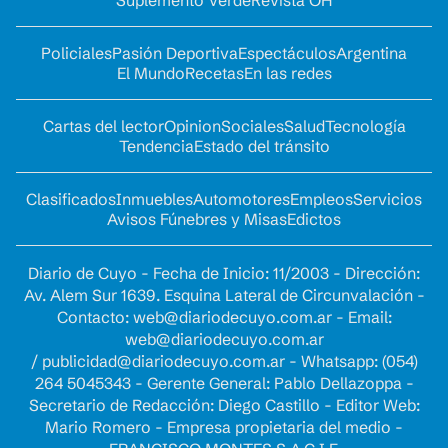
Suplemento Verde
Revista OH
Policiales
Pasión Deportiva
Espectáculos
Argentina
El Mundo
Recetas
En las redes
Cartas del lector
Opinion
Sociales
Salud
Tecnología
Tendencia
Estado del tránsito
Clasificados
Inmuebles
Automotores
Empleos
Servicios
Avisos Fúnebres y Misas
Edictos
Diario de Cuyo - Fecha de Inicio: 11/2003 - Dirección:
Av. Alem Sur 1639. Esquina Lateral de Circunvalación -
Contacto:
web@diariodecuyo.com.ar
- Email:
web@diariodecuyo.com.ar
/
publicidad@diariodecuyo.com.ar
-
Whatsapp: (054)
264 5045343 - Gerente General: Pablo Dellazoppa -
Secretario de Redacción: Diego Castillo - Editor Web:
Mario Romero - Empresa propietaria del medio -