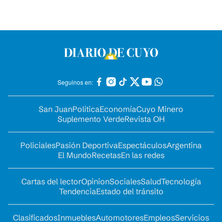
Seguinos en:
San Juan
Política
Economía
Cuyo Minero
Suplemento Verde
Revista OH
Policiales
Pasión Deportiva
Espectáculos
Argentina
El Mundo
Recetas
En las redes
Cartas del lector
Opinion
Sociales
Salud
Tecnología
Tendencia
Estado del tránsito
Clasificados
Inmuebles
Automotores
Empleos
Servicios