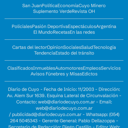
San Juan
Política
Economía
Cuyo Minero
Suplemento Verde
Revista OH
Policiales
Pasión Deportiva
Espectáculos
Argentina
El Mundo
Recetas
En las redes
Cartas del lector
Opinion
Sociales
Salud
Tecnología
Tendencia
Estado del tránsito
Clasificados
Inmuebles
Automotores
Empleos
Servicios
Avisos Fúnebres y Misas
Edictos
Diario de Cuyo - Fecha de Inicio: 11/2003 - Dirección:
Av. Alem Sur 1639. Esquina Lateral de Circunvalación -
Contacto:
web@diariodecuyo.com.ar
- Email:
web@diariodecuyo.com.ar
/
publicidad@diariodecuyo.com.ar
-
Whatsapp: (054)
264 5045343 - Gerente General: Pablo Dellazoppa -
Secretario de Redacción: Diego Castillo - Editor Web: