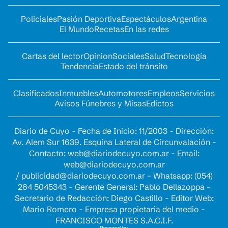
Policiales
Pasión Deportiva
Espectáculos
Argentina
El Mundo
Recetas
En las redes
Cartas del lector
Opinion
Sociales
Salud
Tecnología
Tendencia
Estado del tránsito
Clasificados
Inmuebles
Automotores
Empleos
Servicios
Avisos Fúnebres y Misas
Edictos
Diario de Cuyo - Fecha de Inicio: 11/2003 - Dirección:
Av. Alem Sur 1639. Esquina Lateral de Circunvalación -
Contacto:
web@diariodecuyo.com.ar
- Email:
web@diariodecuyo.com.ar
/
publicidad@diariodecuyo.com.ar
-
Whatsapp: (054)
264 5045343 - Gerente General: Pablo Dellazoppa -
Secretario de Redacción: Diego Castillo - Editor Web:
Mario Romero - Empresa propietaria del medio -
FRANCISCO MONTES S.A.C.I.F.