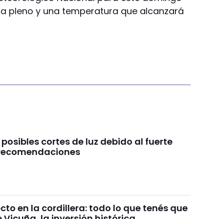
 a pleno y una temperatura que alcanzará
 posibles cortes de luz debido al fuerte
s recomendaciones
o en la cordillera: todo lo que tenés que
 Vicuña, la inversión histórica