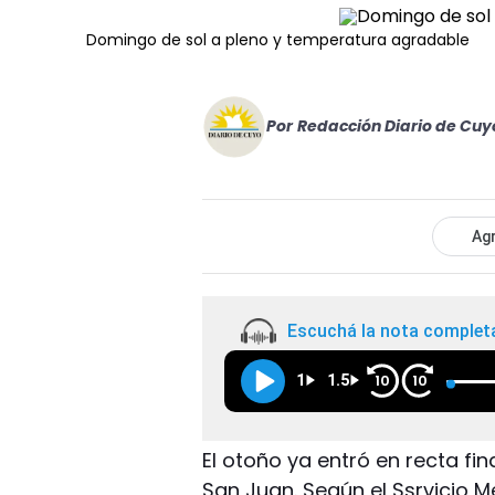
Domingo de sol a pleno y temperatura agradable
Por
Redacción Diario de Cuy
Agr
Escuchá la nota complet
1
1.5
10
10
El otoño ya entró en recta fi
San Juan. Según el Ssrvicio 