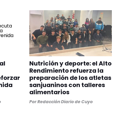
al
Nutrición y deporte: el Alto
Rendimiento refuerza la
eforzar
preparación de los atletas
nida
sanjuaninos con talleres
alimentarios
o
Por
Redacción Diario de Cuyo