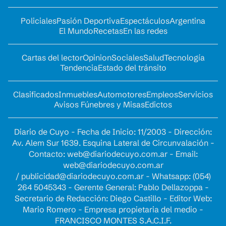
Policiales
Pasión Deportiva
Espectáculos
Argentina
El Mundo
Recetas
En las redes
Cartas del lector
Opinion
Sociales
Salud
Tecnología
Tendencia
Estado del tránsito
Clasificados
Inmuebles
Automotores
Empleos
Servicios
Avisos Fúnebres y Misas
Edictos
Diario de Cuyo - Fecha de Inicio: 11/2003 - Dirección:
Av. Alem Sur 1639. Esquina Lateral de Circunvalación -
Contacto:
web@diariodecuyo.com.ar
- Email:
web@diariodecuyo.com.ar
/
publicidad@diariodecuyo.com.ar
-
Whatsapp: (054)
264 5045343 - Gerente General: Pablo Dellazoppa -
Secretario de Redacción: Diego Castillo - Editor Web:
Mario Romero - Empresa propietaria del medio -
FRANCISCO MONTES S.A.C.I.F.