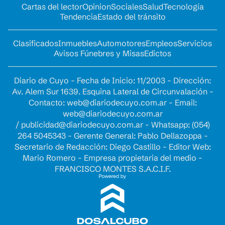
Cartas del lector
Opinion
Sociales
Salud
Tecnología
Tendencia
Estado del tránsito
Clasificados
Inmuebles
Automotores
Empleos
Servicios
Avisos Fúnebres y Misas
Edictos
Diario de Cuyo - Fecha de Inicio: 11/2003 - Dirección:
Av. Alem Sur 1639. Esquina Lateral de Circunvalación -
Contacto:
web@diariodecuyo.com.ar
- Email:
web@diariodecuyo.com.ar
/
publicidad@diariodecuyo.com.ar
-
Whatsapp: (054)
264 5045343 - Gerente General: Pablo Dellazoppa -
Secretario de Redacción: Diego Castillo - Editor Web:
Mario Romero - Empresa propietaria del medio -
FRANCISCO MONTES S.A.C.I.F.