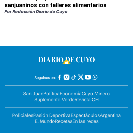
sanjuaninos con talleres alimentarios
Por
Redacción Diario de Cuyo
Seguinos en:
San Juan
Política
Economía
Cuyo Minero
Suplemento Verde
Revista OH
Policiales
Pasión Deportiva
Espectáculos
Argentina
El Mundo
Recetas
En las redes