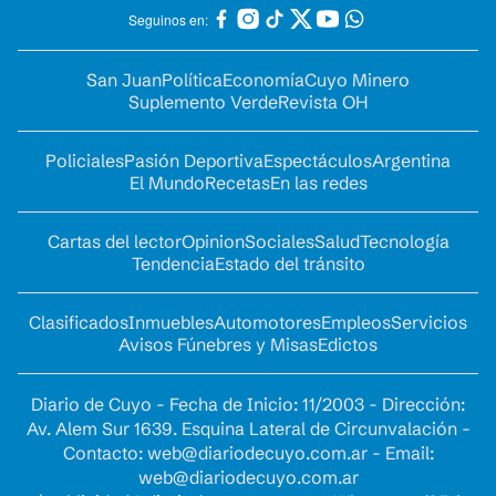
Seguinos en:
San Juan
Política
Economía
Cuyo Minero
Suplemento Verde
Revista OH
Policiales
Pasión Deportiva
Espectáculos
Argentina
El Mundo
Recetas
En las redes
Cartas del lector
Opinion
Sociales
Salud
Tecnología
Tendencia
Estado del tránsito
Clasificados
Inmuebles
Automotores
Empleos
Servicios
Avisos Fúnebres y Misas
Edictos
Diario de Cuyo - Fecha de Inicio: 11/2003 - Dirección:
Av. Alem Sur 1639. Esquina Lateral de Circunvalación -
Contacto:
web@diariodecuyo.com.ar
- Email:
web@diariodecuyo.com.ar