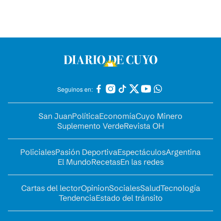
Seguinos en:
San Juan
Política
Economía
Cuyo Minero
Suplemento Verde
Revista OH
Policiales
Pasión Deportiva
Espectáculos
Argentina
El Mundo
Recetas
En las redes
Cartas del lector
Opinion
Sociales
Salud
Tecnología
Tendencia
Estado del tránsito