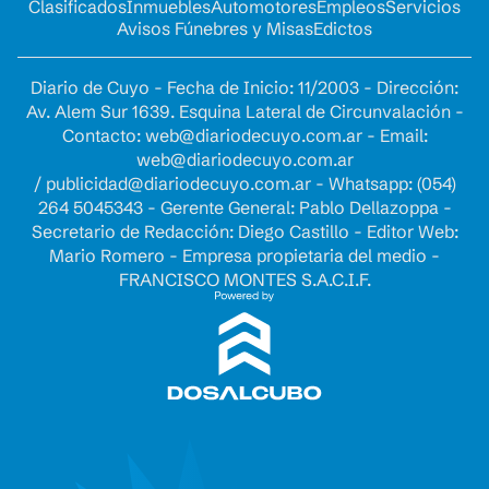
Clasificados
Inmuebles
Automotores
Empleos
Servicios
Avisos Fúnebres y Misas
Edictos
Diario de Cuyo - Fecha de Inicio: 11/2003 - Dirección:
Av. Alem Sur 1639. Esquina Lateral de Circunvalación -
Contacto:
web@diariodecuyo.com.ar
- Email:
web@diariodecuyo.com.ar
/
publicidad@diariodecuyo.com.ar
-
Whatsapp: (054)
264 5045343 - Gerente General: Pablo Dellazoppa -
Secretario de Redacción: Diego Castillo - Editor Web:
Mario Romero - Empresa propietaria del medio -
FRANCISCO MONTES S.A.C.I.F.