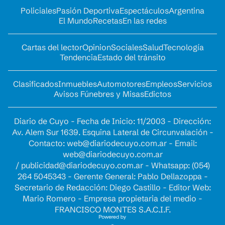
Policiales
Pasión Deportiva
Espectáculos
Argentina
El Mundo
Recetas
En las redes
Cartas del lector
Opinion
Sociales
Salud
Tecnología
Tendencia
Estado del tránsito
Clasificados
Inmuebles
Automotores
Empleos
Servicios
Avisos Fúnebres y Misas
Edictos
Diario de Cuyo - Fecha de Inicio: 11/2003 - Dirección:
Av. Alem Sur 1639. Esquina Lateral de Circunvalación -
Contacto:
web@diariodecuyo.com.ar
- Email:
web@diariodecuyo.com.ar
/
publicidad@diariodecuyo.com.ar
-
Whatsapp: (054)
264 5045343 - Gerente General: Pablo Dellazoppa -
Secretario de Redacción: Diego Castillo - Editor Web:
Mario Romero - Empresa propietaria del medio -
FRANCISCO MONTES S.A.C.I.F.