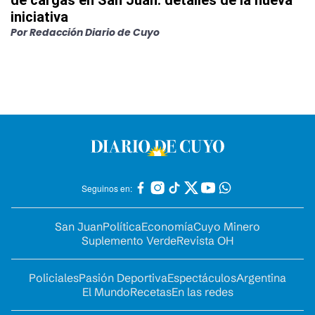
de cargas en San Juan: detalles de la nueva
iniciativa
Por
Redacción Diario de Cuyo
Seguinos en:
San Juan
Política
Economía
Cuyo Minero
Suplemento Verde
Revista OH
Policiales
Pasión Deportiva
Espectáculos
Argentina
El Mundo
Recetas
En las redes