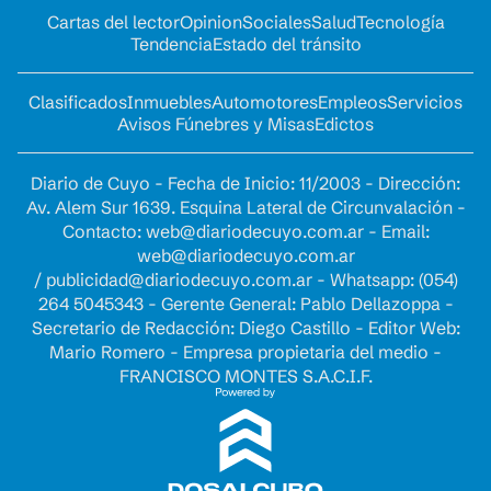
Cartas del lector
Opinion
Sociales
Salud
Tecnología
Tendencia
Estado del tránsito
Clasificados
Inmuebles
Automotores
Empleos
Servicios
Avisos Fúnebres y Misas
Edictos
Diario de Cuyo - Fecha de Inicio: 11/2003 - Dirección:
Av. Alem Sur 1639. Esquina Lateral de Circunvalación -
Contacto:
web@diariodecuyo.com.ar
- Email:
web@diariodecuyo.com.ar
/
publicidad@diariodecuyo.com.ar
-
Whatsapp: (054)
264 5045343 - Gerente General: Pablo Dellazoppa -
Secretario de Redacción: Diego Castillo - Editor Web:
Mario Romero - Empresa propietaria del medio -
FRANCISCO MONTES S.A.C.I.F.