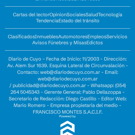
Cartas del lector
Opinion
Sociales
Salud
Tecnología
Tendencia
Estado del tránsito
Clasificados
Inmuebles
Automotores
Empleos
Servicios
Avisos Fúnebres y Misas
Edictos
Diario de Cuyo - Fecha de Inicio: 11/2003 - Dirección:
Av. Alem Sur 1639. Esquina Lateral de Circunvalación -
Contacto:
web@diariodecuyo.com.ar
- Email:
web@diariodecuyo.com.ar
/
publicidad@diariodecuyo.com.ar
-
Whatsapp: (054)
264 5045343 - Gerente General: Pablo Dellazoppa -
Secretario de Redacción: Diego Castillo - Editor Web:
Mario Romero - Empresa propietaria del medio -
FRANCISCO MONTES S.A.C.I.F.