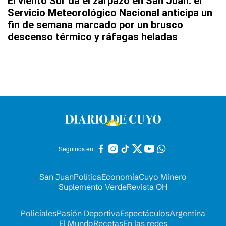
El viento Sur da el zarpazo en San Juan: el
Servicio Meteorológico Nacional anticipa un
fin de semana marcado por un brusco
descenso térmico y ráfagas heladas
Seguinos en:
San Juan
Política
Economía
Cuyo Minero
Suplemento Verde
Revista OH
Policiales
Pasión Deportiva
Espectáculos
Argentina
El Mundo
Recetas
En las redes