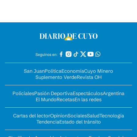
Seguinos en:
San Juan
Política
Economía
Cuyo Minero
Suplemento Verde
Revista OH
Policiales
Pasión Deportiva
Espectáculos
Argentina
El Mundo
Recetas
En las redes
Cartas del lector
Opinion
Sociales
Salud
Tecnología
Tendencia
Estado del tránsito