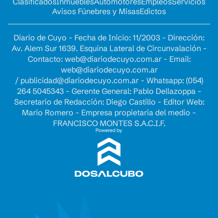
Clasificados
Inmuebles
Automotores
Empleos
Servicios
Avisos Fúnebres y Misas
Edictos
Diario de Cuyo - Fecha de Inicio: 11/2003 - Dirección:
Av. Alem Sur 1639. Esquina Lateral de Circunvalación -
Contacto:
web@diariodecuyo.com.ar
- Email:
web@diariodecuyo.com.ar
/
publicidad@diariodecuyo.com.ar
-
Whatsapp: (054)
264 5045343 - Gerente General: Pablo Dellazoppa -
Secretario de Redacción: Diego Castillo - Editor Web:
Mario Romero - Empresa propietaria del medio -
FRANCISCO MONTES S.A.C.I.F.